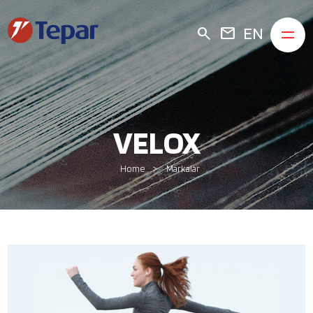
EN
search
mail
VELOX
Home
Markalar