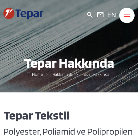
EN
search
mail
Tepar Hakkında
Home
Hakkımızda
Tepar Hakkında
Tepar Tekstil
Polyester, Poliamid ve Polipropilen