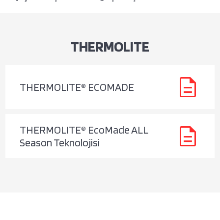
THERMOLITE
description
THERMOLITE® ECOMADE
description
THERMOLITE® EcoMade ALL
Season Teknolojisi