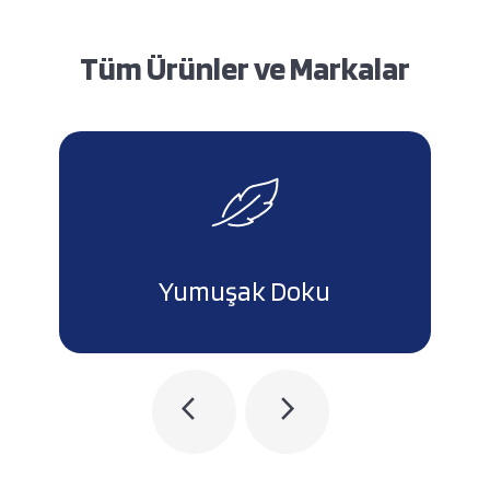
Tüm Ürünler ve Markalar
Ultra esneklik
arrow_back_ios
arrow_forward_ios