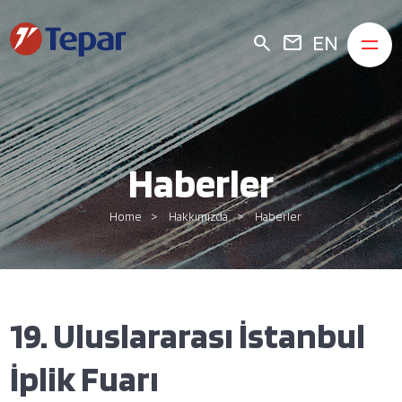
EN
search
mail
Haberler
Home
Hakkımızda
Haberler
19. Uluslararası İstanbul
İplik Fuarı